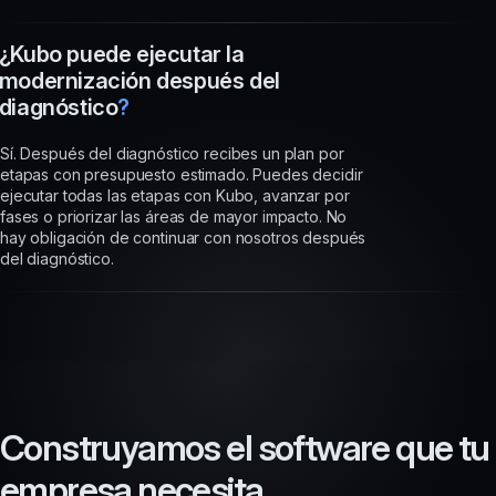
¿Kubo puede ejecutar la
modernización después del
diagnóstico
?
Sí. Después del diagnóstico recibes un plan por
etapas con presupuesto estimado. Puedes decidir
ejecutar todas las etapas con Kubo, avanzar por
fases o priorizar las áreas de mayor impacto. No
hay obligación de continuar con nosotros después
del diagnóstico.
C
o
n
s
t
r
u
y
a
m
o
s
e
l
s
o
f
t
w
a
r
e
q
u
e
t
u
e
m
p
r
e
s
a
n
e
c
e
s
i
t
a